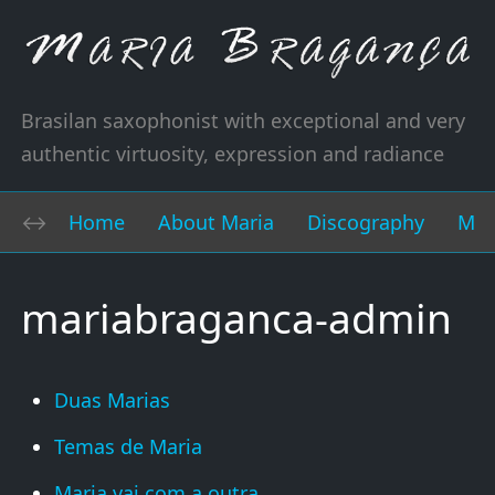
Brasilan saxophonist with exceptional and very
authentic virtuosity, expression and radiance
Home
About Maria
Discography
Mus
mariabraganca-admin
Duas Marias
Temas de Maria
Maria vai com a outra